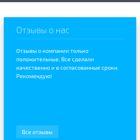
Отзывы о нас
Отзывы о компании только
Остек
положительные. Все сделали
Масте
качественно и в согласованные сроки.
Качес
Рекомендую!
недел
Менед
как п
Реком
качес
Все отзывы