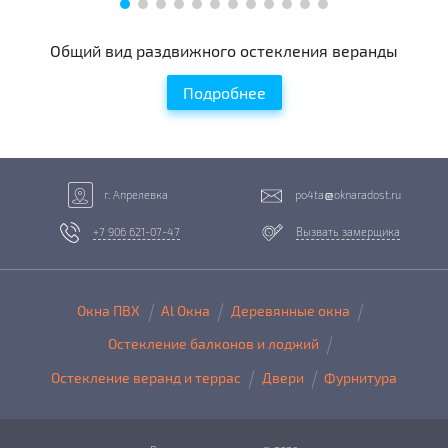
Общий вид раздвижного остекления веранды
Подробнее
г. Апрелевка
po4ta
oknaradost.ru
+7 906 621-07-47
Вызвать замерщика
Окна ПВХ
Al Окна
Деревянные окна
Остекление балконов и лоджий
Остекление веранд и террас
Двери
Фурнитура