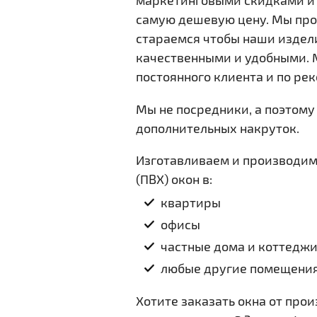
маркетинговыми скидками и 
самую дешевую цену. Мы про
Новые Окна 
стараемся чтобы наши издел
Оснастим В
качественными и удобными. 
энергосбер
постоянного клиента и по ре
солнцезащи
Мы не посредники, а поэтому 
дополнительных накруток.
Подробнее
Изготавливаем и производим
(ПВХ) окон в:
квартиры
офисы
частные дома и коттедж
любые другие помещени
Хотите заказать окна от про