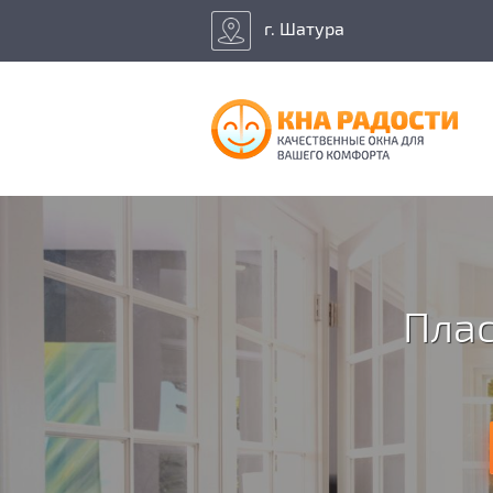
г. Шатура
Плас