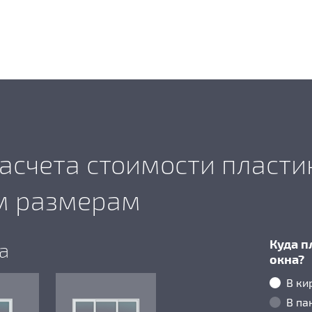
асчета стоимости пласти
м размерам
Куда п
а
окна?
В ки
В па