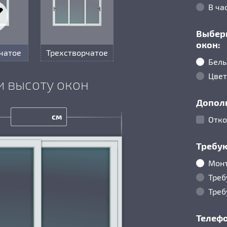
В ча
Выбер
окон:
чатое
Трехстворчатое
Белы
Цвет
и высоту окон
Допол
см
Отк
Требу
Монт
Треб
Треб
Телефо