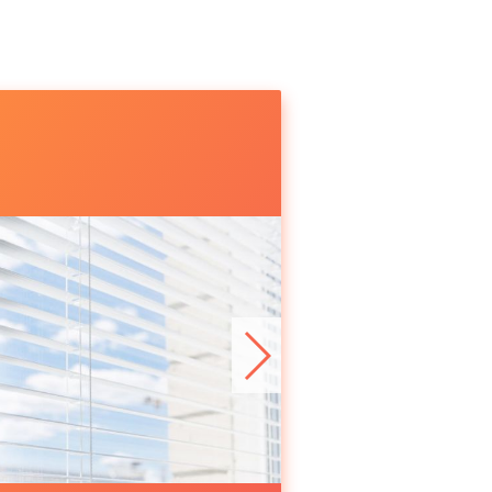
Rehau
EXCELLENT
Rehau SIB 
и
60мм
подробнее
подробнее