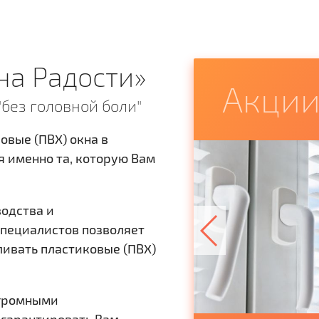
Rehau BLITZ
Rehau EURO-
на Радости»
Акци
NEW 60мм
Design 60 мм
"без головной боли"
овые (ПВХ) окна в
подробнее
подробнее
 именно та, которую Вам
водства и
пециалистов позволяет
ливать пластиковые (ПВХ)
огромными