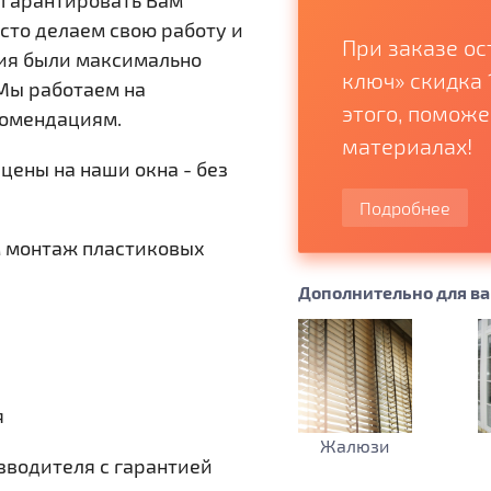
гарантировать Вам
сто делаем свою работу и
к Новому году!
При заказе ос
ия были максимально
аши окна
ключ» скидка 
Мы работаем на
егающими и
этого, помож
комендациям.
тными стеклопакетами
материалах!
цены на наши окна - без
Подробнее
 монтаж пластиковых
Дополнительно для ва
и
я
Жалюзи
изводителя с гарантией