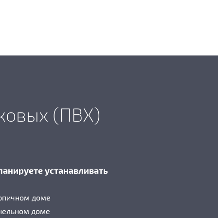
ковых (ПВХ)
ланируете устанавливать
рпичном доме
нельном доме