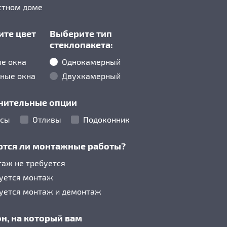
стном доме
ите цвет
Выберите тип
стеклопакета:
е окна
Однокамерный
ные окна
Двухкамерный
нительные опции
осы
Отливы
Подоконник
ются ли монтажные работы?
аж не требуется
уется монтаж
уется монтаж и демонтаж
н, на который вам