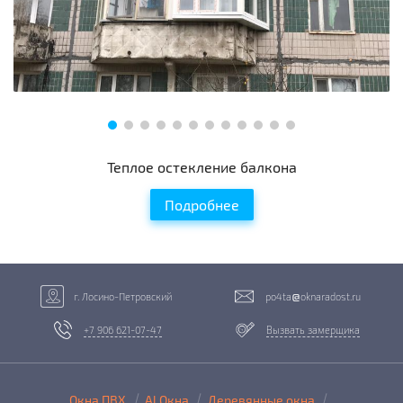
Теплое остекление балкона
Подробнее
г. Лосино-Петровский
po4ta
oknaradost.ru
+7 906 621-07-47
Вызвать замерщика
Окна ПВХ
Al Окна
Деревянные окна