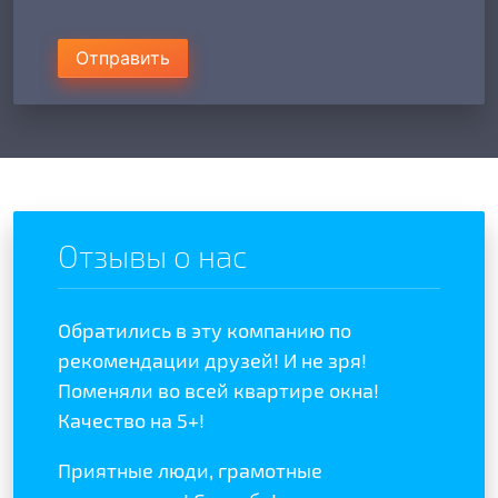
Отправить
Отзывы о нас
Обратились в эту компанию по
Отзыв
отой
рекомендации друзей! И не зря!
полож
ыла
Поменяли во всей квартире окна!
качес
Качество на 5+!
Реком
Приятные люди, грамотные