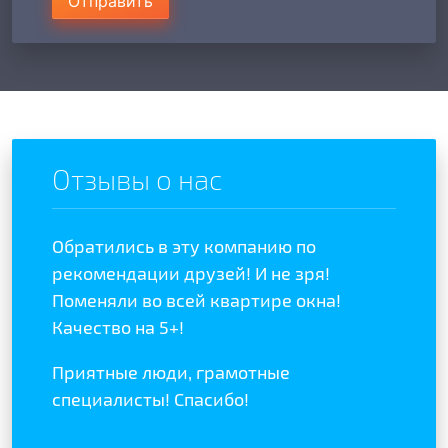
Отправить
Отзывы о нас
Обратились в эту компанию по
Отзыв
отой
рекомендации друзей! И не зря!
полож
ыла
Поменяли во всей квартире окна!
качес
Качество на 5+!
Реком
Приятные люди, грамотные
специалисты! Спасибо!