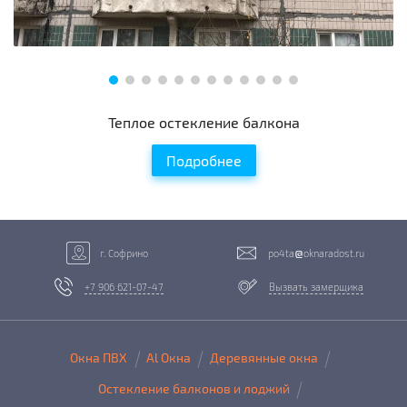
Теплое остекление балкона
Подробнее
г. Софрино
po4ta
oknaradost.ru
+7 906 621-07-47
Вызвать замерщика
Окна ПВХ
Al Окна
Деревянные окна
Остекление балконов и лоджий