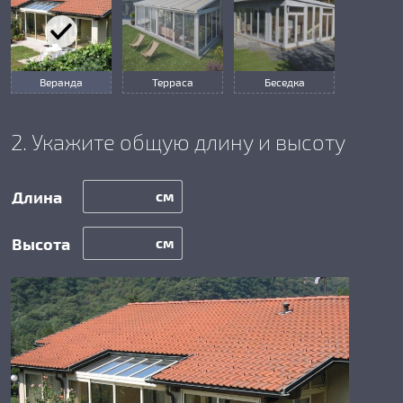
Веранда
Терраса
Беседка
2. Укажите общую длину и высоту
см
см