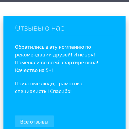
Отзывы о нас
Обратились в эту компанию по
Отзыв
отой
рекомендации друзей! И не зря!
полож
ыла
Поменяли во всей квартире окна!
качес
Качество на 5+!
Реком
Приятные люди, грамотные
специалисты! Спасибо!
Все отзывы