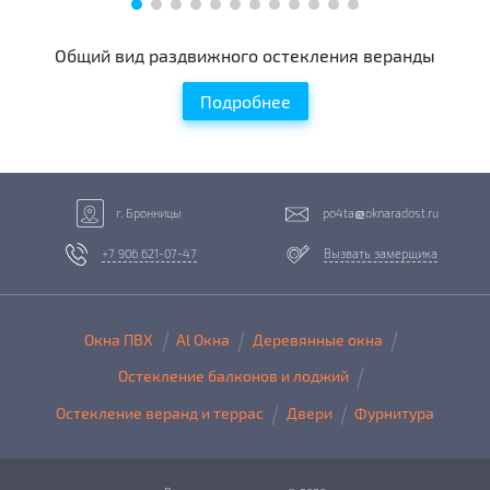
Общий вид раздвижного остекления веранды
Подробнее
г. Бронницы
po4ta
oknaradost.ru
+7 906 621-07-47
Вызвать замерщика
Окна ПВХ
Al Окна
Деревянные окна
Остекление балконов и лоджий
Остекление веранд и террас
Двери
Фурнитура