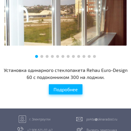
Установка одинарного стеклопакета Rehau Euro-Design
60 с подоконником 300 на лоджии.
Подробнее
г. Электроугли
po4ta
oknaradost.ru
+7 906 621-07-47
Вызвать замерщика