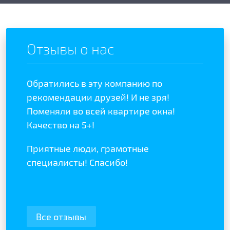
Отзывы о нас
Обратились в эту компанию по
Отзыв
отой
рекомендации друзей! И не зря!
полож
ыла
Поменяли во всей квартире окна!
качес
Качество на 5+!
Реком
Приятные люди, грамотные
специалисты! Спасибо!
Все отзывы