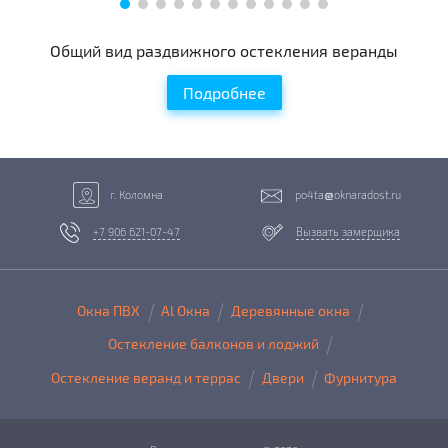
Общий вид раздвижного остекления веранды
Подробнее
г. Коломна
po4ta
oknaradost.ru
+7 906 621-07-47
Вызвать замерщика
Окна ПВХ
Al Окна
Деревянные окна
Остекление балконов и лоджий
Остекление веранд и террас
Двери
Фурнитура