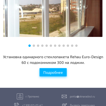
Установка одинарного стеклопакета Rehau Euro-Design
60 с подоконником 300 на лоджии.
Подробнее
г. Протвино
po4ta
oknaradost.ru
+7 906 621-07-47
Вызвать замерщика