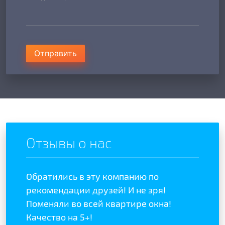
Отправить
Отзывы о нас
Обратились в эту компанию по
Отзыв
отой
рекомендации друзей! И не зря!
полож
ыла
Поменяли во всей квартире окна!
качес
Качество на 5+!
Реком