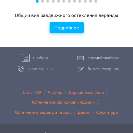
Общий вид раздвижного остекления веранды
Подробнее
г. Кубинка
po4ta
oknaradost.ru
+7 906 621-07-47
Вызвать замерщика
Окна ПВХ
Al Окна
Деревянные окна
Остекление балконов и лоджий
Остекление веранд и террас
Двери
Фурнитура