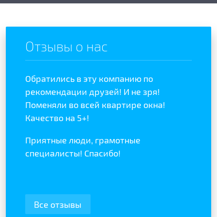
Отзывы о нас
Обратились в эту компанию по
Отзыв
отой
рекомендации друзей! И не зря!
полож
ыла
Поменяли во всей квартире окна!
качес
Качество на 5+!
Реком
Приятные люди, грамотные
специалисты! Спасибо!
Все отзывы