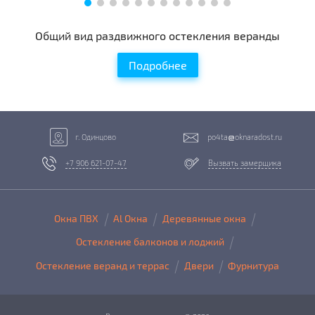
Общий вид раздвижного остекления веранды
Подробнее
г. Одинцово
po4ta
oknaradost.ru
+7 906 621-07-47
Вызвать замерщика
Окна ПВХ
Al Окна
Деревянные окна
Остекление балконов и лоджий
Остекление веранд и террас
Двери
Фурнитура