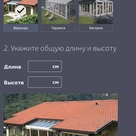
Веранда
Терраса
Беседка
2. Укажите общую длину и высоту
см
см