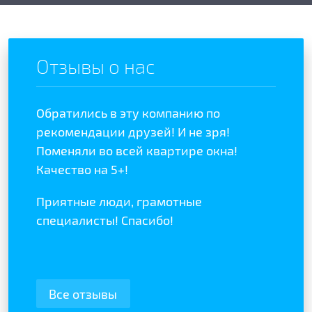
Отзывы о нас
Обратились в эту компанию по
Отзыв
отой
рекомендации друзей! И не зря!
полож
ыла
Поменяли во всей квартире окна!
качес
Качество на 5+!
Реком
Приятные люди, грамотные
специалисты! Спасибо!
Все отзывы