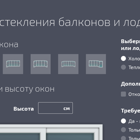
стекления балконов и л
Выбери
лкона
или л
Холо
Тепл
Допол
и высоту окон
Отк
см
Требуе
Да -
Толь
Толь