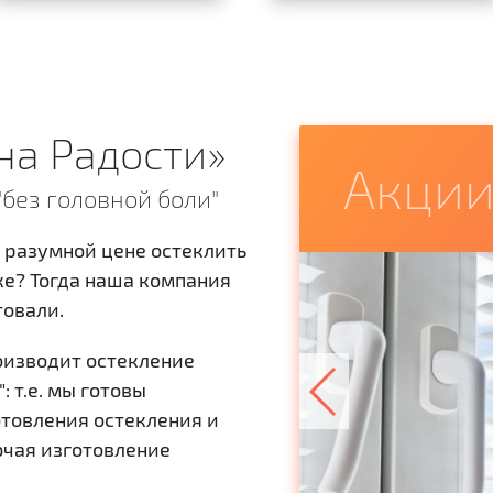
на Радости»
Акци
"без головной боли"
о разумной цене остеклить
ке? Тогда наша компания
товали.
оизводит остекление
: т.е. мы готовы
отовления остекления и
ючая изготовление