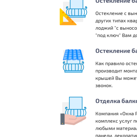
Остекление б
Остекление с вын
других типах ква
лоджий "с выносо
"под ключ" Вам д
Остекление б
Как правило ост
производит монта
крышей Вы можете
звонок.
Отделка балк
Компания «Окна Р
комплекс услуг п
любыми материала
панели, декорат