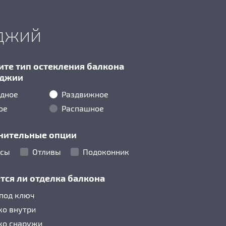
оджий
те тип остекления балкона
оджии
дное
Раздвижное
ое
Распашное
нительные опции
осы
Отливы
Подоконник
тся ли отделка балкона
 под ключ
ко внутри
ко снаружи