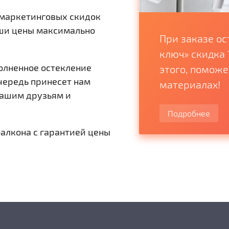
 маркетинговых скидок
аши цены максимально
к Новому году!
При заказе ос
аши окна
ключ» скидка 
олненное остекление
егающими и
этого, помож
очередь принесет нам
тными стеклопакетами
материалах!
Вашим друзьям и
Подробнее
балкона с гарантией цены