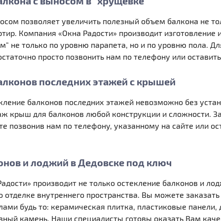
алкона с выносом в "хрущевке"
осом позволяет увеличить полезный объем балкона не тол
ртир. Компания «Окна Радости» производит изготовление 
м" не только по уровню парапета, но и по уровню пола. Д
остаточно просто позвонить нам по телефону или оставить
алконов последних этажей с крышей
екление балконов последних этажей невозможно без уста
ж крыш для балконов любой конструкции и сложности. За
 позвонив нам по телефону, указанному на сайте или ос
онов и лоджий в Дедовске под ключ
адости» производит не только остекление балконов и лод
о отделке внутреннего пространства. Вы можете заказать
ми будь то: керамическая плитка, пластиковые панели,
ивный камень. Наши специалисты готовы оказать Вам кач