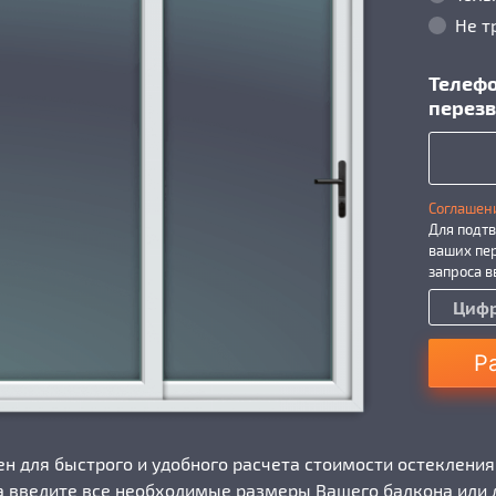
Не т
Телефо
перезв
Соглашен
Для подтв
ваших пе
запроса 
Р
н для быстрого и удобного расчета стоимости остекления
а введите все необходимые размеры Вашего балкона или 