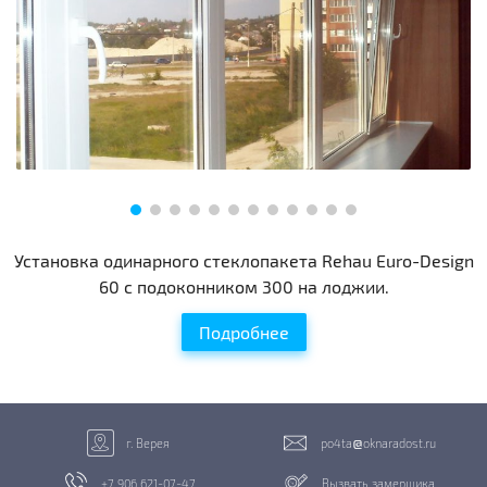
Установка одинарного стеклопакета Rehau Euro-Design
60 с подоконником 300 на лоджии.
Подробнее
г. Верея
po4ta
oknaradost.ru
+7 906 621-07-47
Вызвать замерщика