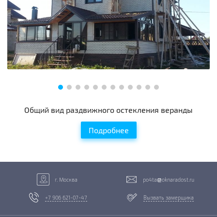
Общий вид раздвижного остекления веранды
Подробнее
г. Москва
po4ta
oknaradost.ru
+7 906 621-07-47
Вызвать замерщика