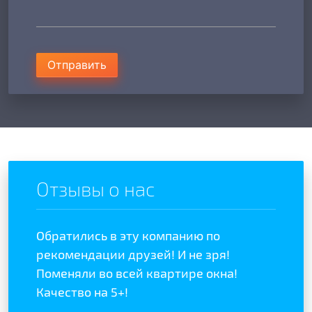
Отправить
Отзывы о нас
Обратились в эту компанию по
Отзыв
отой
рекомендации друзей! И не зря!
полож
ыла
Поменяли во всей квартире окна!
качес
Качество на 5+!
Реком