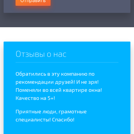
Отправить
Отзывы о нас
Обратились в эту компанию по
Отзыв
отой
рекомендации друзей! И не зря!
полож
ыла
Поменяли во всей квартире окна!
качес
Качество на 5+!
Реком
Приятные люди, грамотные
специалисты! Спасибо!