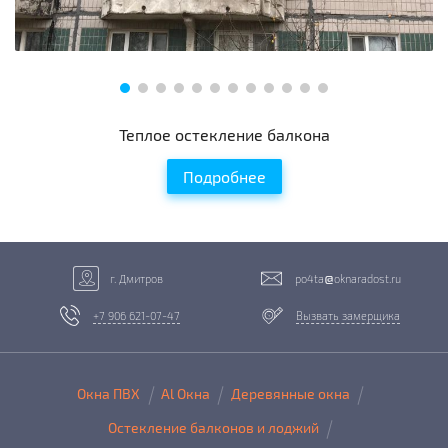
Теплое остекление балкона
Подробнее
г. Дмитров
po4ta
oknaradost.ru
+7 906 621-07-47
Вызвать замерщика
Окна ПВХ
Al Окна
Деревянные окна
Остекление балконов и лоджий