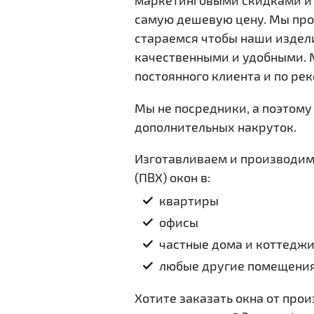
маркетинговыми скидками и 
самую дешевую цену. Мы про
Новые Окна 
стараемся чтобы наши издел
Оснастим В
качественными и удобными. 
энергосбер
постоянного клиента и по ре
солнцезащи
Мы не посредники, а поэтому 
дополнительных накруток.
Подробнее
Изготавливаем и производим
(ПВХ) окон в:
квартиры
офисы
частные дома и коттедж
любые другие помещени
Хотите заказать окна от про