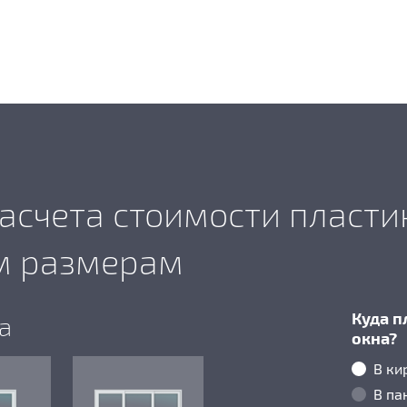
асчета стоимости пласти
м размерам
Куда п
а
окна?
В ки
В па