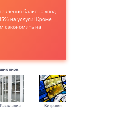
текления балкона «под
Новые Окна к Н
15% на услуги! Кроме
Оснастим Ваши
ем сэкономить на
энергосберега
солнцезащитны
Подробнее
ших окон:
Раскладка
Витражи