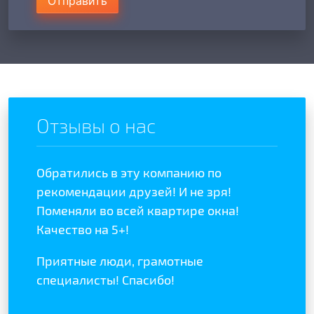
Отправить
Отзывы о нас
Обратились в эту компанию по
Отзыв
отой
рекомендации друзей! И не зря!
полож
ыла
Поменяли во всей квартире окна!
качес
Качество на 5+!
Реком
Приятные люди, грамотные
специалисты! Спасибо!