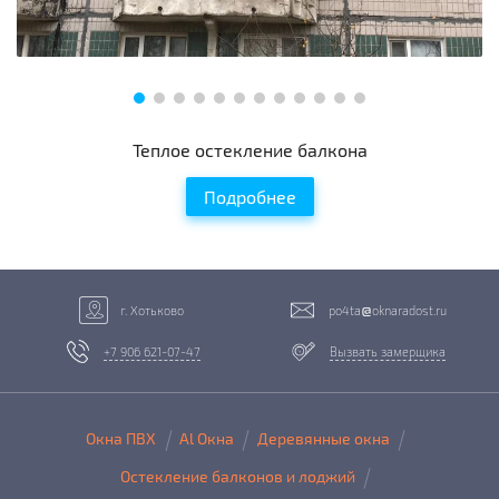
Теплое остекление балкона
Подробнее
г. Хотьково
po4ta
oknaradost.ru
+7 906 621-07-47
Вызвать замерщика
Окна ПВХ
Al Окна
Деревянные окна
Остекление балконов и лоджий